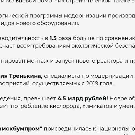
и кольцевой обмотчик стрейч-плёнкой также вх
логической программы модернизации производ
видов нового оборудования.
зводительность в
1.5
раза больше по сравнени
ечает всем требованиям экологической безопа
нирован монтаж и запуск нового реактора и п
ия Тренькина,
специалиста по модернизации 
оприятий, осуществляемых с 2019 года.
ведения, превышает
4.5 млрд рублей!
Новое об
ит потребление кислорода, химикатов и умен
амскбумпром"
присоединилась к национальн