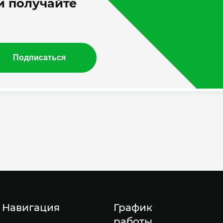
 получайте
Подписаться
Навигация
График
работы