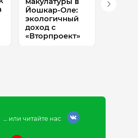
к
макулатуры в
ор
а
Йошкар‑Оле:
сд
экологичный
ма
доход с
Йо
«Вторпроект»
ру
дл
би
... или читайте нас