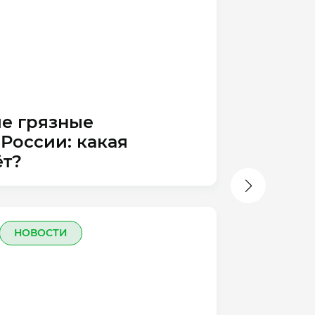
е грязные
России: какая
На
ёт?
фи
НОВОСТИ