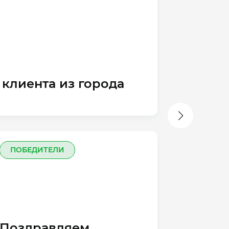
клиента из города
По
Й
ПОБЕДИТЕЛИ
Поздравляем
П