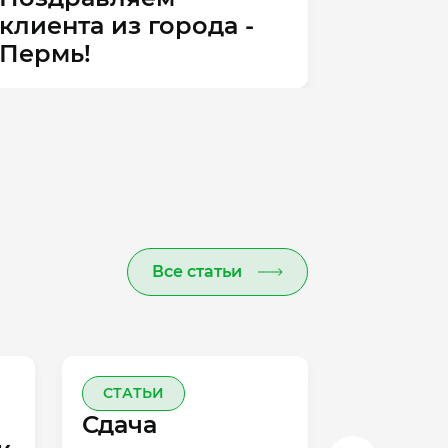
клиента из города -
по
Пермь!
го
Все статьи
СТАТЬИ
С
Сдача
Ка