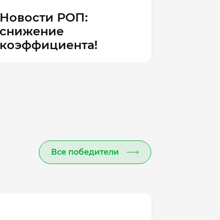
Новости РОП:
«В
снижение
А
коэффициента!
О
Все победители